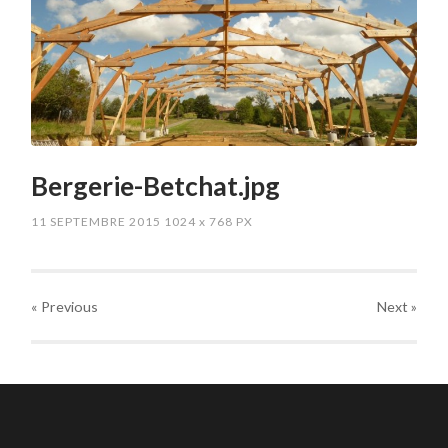
Bergerie-Betchat.jpg
11 SEPTEMBRE 2015
1024
x
768 PX
« Previous
Next
»