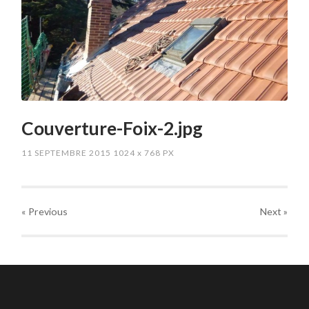
Couverture-Foix-2.jpg
11 SEPTEMBRE 2015
1024
x
768 PX
« Previous
Next
»