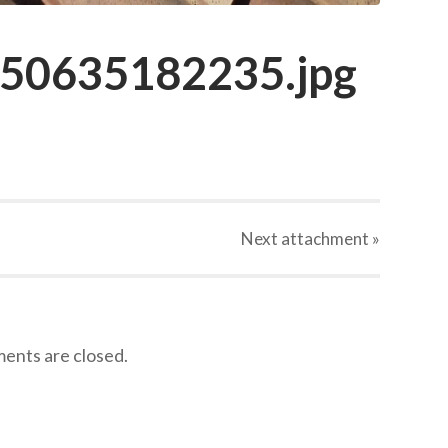
450635182235.jpg
Next
attachment
»
nts are closed.