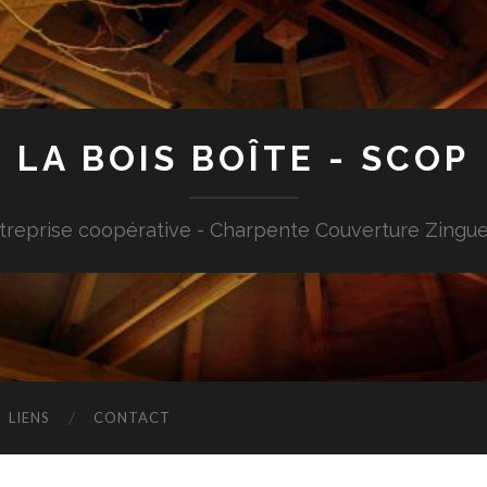
LA BOIS BOÎTE - SCOP
treprise coopérative - Charpente Couverture Zingue
LIENS
CONTACT