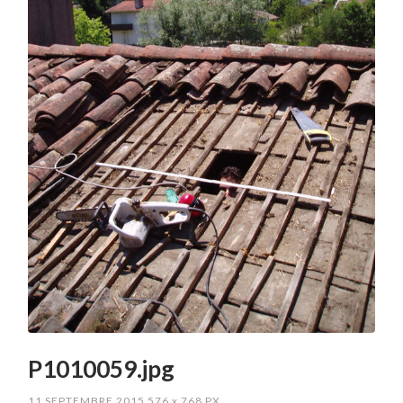
P1010059.jpg
11 SEPTEMBRE 2015
576
x
768 PX