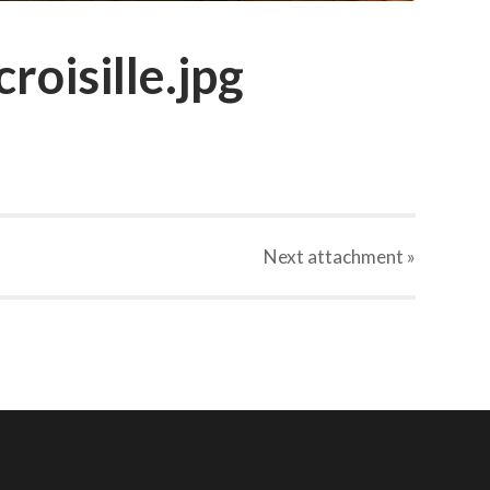
roisille.jpg
Next
attachment
»