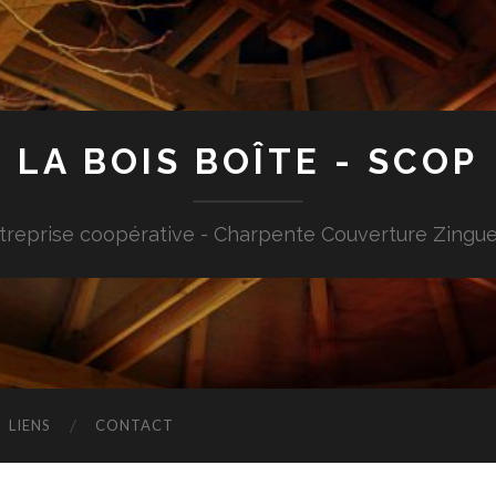
LA BOIS BOÎTE - SCOP
treprise coopérative - Charpente Couverture Zingue
LIENS
CONTACT