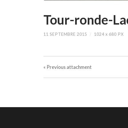
Tour-ronde-Lac
11 SEPTEMBRE 2015
/
1024
x
680 PX
« Previous
attachment